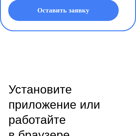
и браузеры
На телефон
Версии для IOS и Android
устройств
Google Play
Store
App Store
На компьютер
Версии для Windows и Mac OS