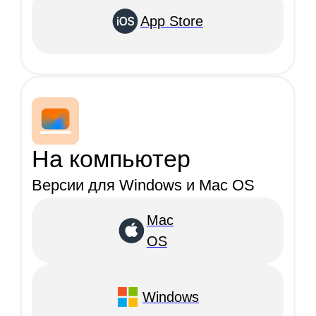
+7 495 139 17 56
Свяжитесь с нами:
Sale@capschat.ru
Тех.поддержка:
Support@capschat.ru
Общество с ограниченной ответственностью
"НОРДКОР Технологии"
г.. Москва, вн.тер.г. муниципальный округ
Якиманка, ул.. Большая Полянка, д.. 42, стр. 1,
помещ. 4/1. ОГРН: 1247700732685 ИНН:
9706050810 КПП: 770601001
Виды деятельности:
58.29 Издание прочих программных продуктов
62.01 Разработка компьютерного программного
обеспечения
62.02 Деятельность консультативная и работы в
области компьютерных технологий
Документ
о соглашении использования
персональных данных
Пользовательское соглашение