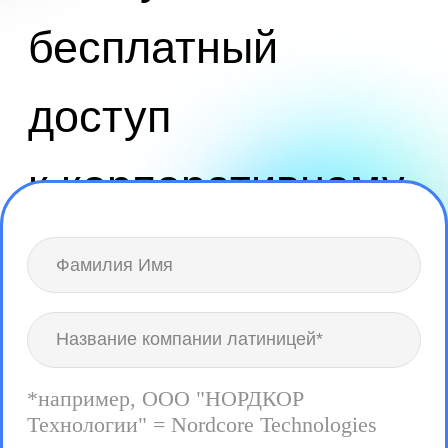
к корпоративному
мессенджеру
CAPSchat
на два
месяца
*например, ООО "НОРДКОР
Технологии" = Nordcore Technologies
+7
Я даю свое согласие на обработку
моих персональных даных на
основании
Политики в отношении
обработки персональных данных
Я ознакомлен с
Пользовательским
соглашением