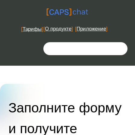
[
О продукте
]
[
Приложение
]
[
Тарифы
]
+7 (495) 139-17-56
Заполните форму
и получите
бесплатный
доступ